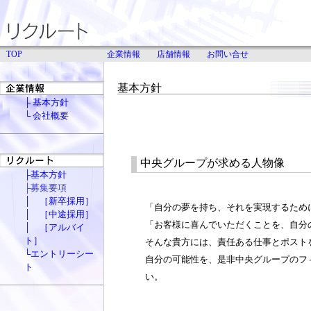
TOP
企業情報
店舗情報
お問い合せ
基本方針
├ 基本方針
└ 会社概要
中央グループが求める人物像
├基本方針
├募集要項
│ ［新卒採用］
「自分の夢を持ち、それを実現するため
│ ［中途採用］
「お客様に喜んでいただくことを、自分
│ ［アルバイ
ト］
そんな貴方には、責任ある仕事とポスト
└エントリーシー
自分の可能性を、是非中央グループのフ
ト
い。